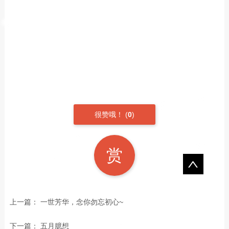
很赞哦！
(
0
)
赏
上一篇：
一世芳华，念你勿忘初心~
下一篇：
五月臆想