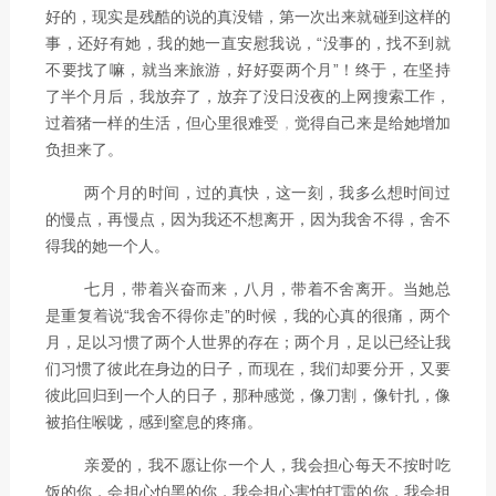
好的，现实是残酷的说的真没错，第一次出来就碰到这样的
事，还好有她，我的她一直安慰我说，“没事的，找不到就
不要找了嘛，就当来旅游，好好耍两个月”！终于，在坚持
了半个月后，我放弃了，放弃了没日没夜的上网搜索工作，
过着猪一样的生活，但心里很难受，觉得自己来是给她增加
负担来了。
两个月的时间，过的真快，这一刻，我多么想时间过
的慢点，再慢点，因为我还不想离开，因为我舍不得，舍不
得我的她一个人。
七月，带着兴奋而来，八月，带着不舍离开。当她总
是重复着说“我舍不得你走”的时候，我的心真的很痛，两个
月，足以习惯了两个人世界的存在；两个月，足以已经让我
们习惯了彼此在身边的日子，而现在，我们却要分开，又要
彼此回归到一个人的日子，那种感觉，像刀割，像针扎，像
被掐住喉咙，感到窒息的疼痛。
亲爱的，我不愿让你一个人，我会担心每天不按时吃
饭的你，会担心怕黑的你，我会担心害怕打雷的你，我会担