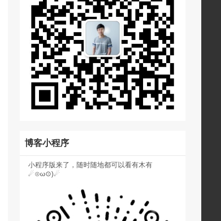
博客小程序
小程序版来了，随时随地都可以看有木有
☄⊙ω⊙)☄