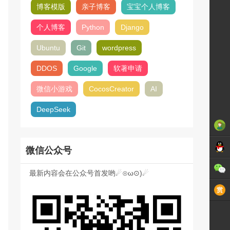
博客模版
亲子博客
宝宝个人博客
个人博客
Python
Django
Ubuntu
Git
wordpress
DDOS
Google
软著申请
微信小游戏
CocosCreator
AI
DeepSeek
微信公众号
最新内容会在公众号首发哟☄⊙ω⊙)☄