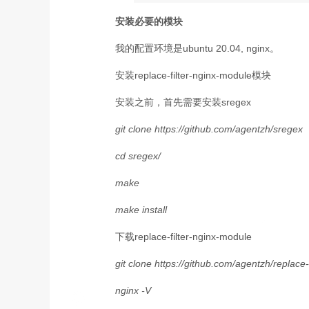
安装必要的模块
我的配置环境是ubuntu 20.04, nginx。
安装replace-filter-nginx-module模块
安装之前，首先需要安装sregex
git clone https://github.com/agentzh/sregex
cd sregex/
make
make install
下载replace-filter-nginx-module
git clone https://github.com/agentzh/replace-
nginx -V