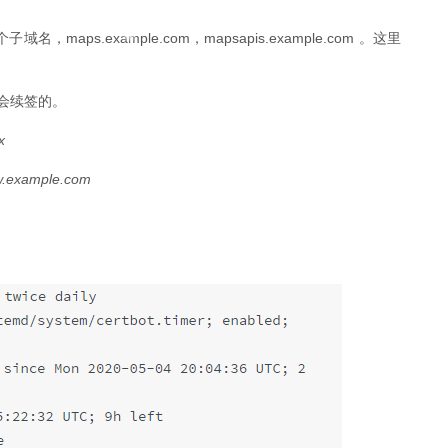
aps.example.com，mapsapis.example.com 。这里
天就会续签的。
x
w.example.com