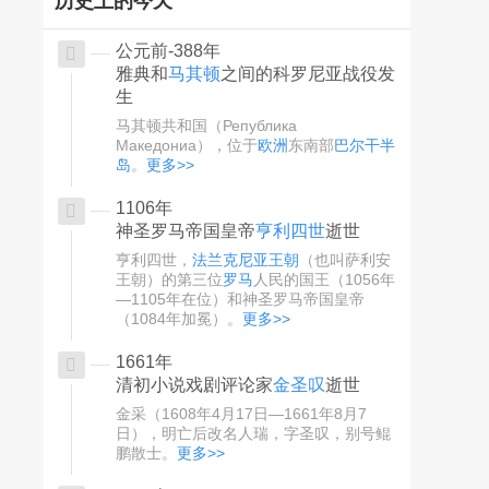
历史上的今天
公元前-388年
雅典和
马其顿
之间的科罗尼亚战役发
生
马其顿共和国（Република
Македониа），位于
欧洲
东南部
巴尔干半
岛
。
更多>>
1106年
神圣罗马帝国皇帝
亨利四世
逝世
亨利四世，
法兰克尼亚王朝
（也叫萨利安
王朝）的第三位
罗马
人民的国王（1056年
—1105年在位）和神圣罗马帝国皇帝
（1084年加冕）。
更多>>
1661年
清初小说戏剧评论家
金圣叹
逝世
金采（1608年4月17日—1661年8月7
日），明亡后改名人瑞，字圣叹，别号鲲
鹏散士。
更多>>