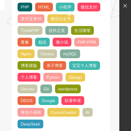
PHP
HTML
小程序
微信支付
支付宝支付
微信公众号
ThinkPHP
弦外之音
生活随笔
青春
励志
微小说
PHP-FPM
Nginx
Centos
mySQL
博客模版
亲子博客
宝宝个人博客
个人博客
Python
Django
Ubuntu
Git
wordpress
DDOS
Google
软著申请
微信小游戏
CocosCreator
AI
DeepSeek