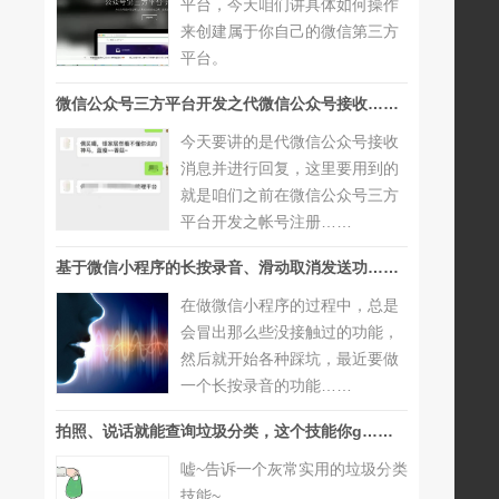
平台，今天咱们讲具体如何操作
来创建属于你自己的微信第三方
平台。
微信公众号三方平台开发之代微信公众号接收……
今天要讲的是代微信公众号接收
消息并进行回复，这里要用到的
就是咱们之前在微信公众号三方
平台开发之帐号注册……
基于微信小程序的长按录音、滑动取消发送功……
在做微信小程序的过程中，总是
会冒出那么些没接触过的功能，
然后就开始各种踩坑，最近要做
一个长按录音的功能……
拍照、说话就能查询垃圾分类，这个技能你g……
嘘~告诉一个灰常实用的垃圾分类
技能~