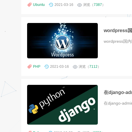
Ubuntu
2021-03-16
浏览（
7387
）
wordpre
wordpres
PHP
2021-03-16
浏览（
7112
）
在django-a
在django-a