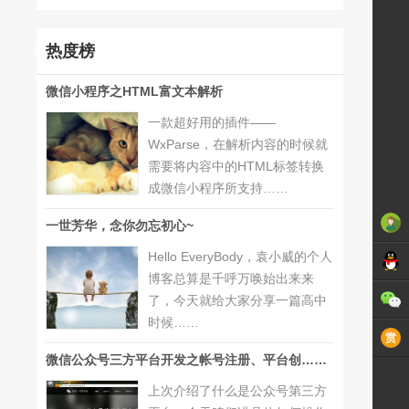
热度榜
微信小程序之HTML富文本解析
一款超好用的插件——
WxParse，在解析内容的时候就
需要将内容中的HTML标签转换
成微信小程序所支持……
一世芳华，念你勿忘初心~
Hello EveryBody，袁小威的个人
博客总算是千呼万唤始出来来
了，今天就给大家分享一篇高中
时候……
微信公众号三方平台开发之帐号注册、平台创……
上次介绍了什么是公众号第三方