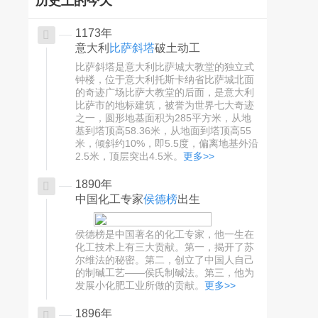
历史上的今天
1173年
意大利
比萨斜塔
破土动工
比萨斜塔是意大利比萨城大教堂的独立式
钟楼，位于意大利托斯卡纳省比萨城北面
的奇迹广场比萨大教堂的后面，是意大利
比萨市的地标建筑，被誉为世界七大奇迹
之一，圆形地基面积为285平方米，从地
基到塔顶高58.36米，从地面到塔顶高55
米，倾斜约10%，即5.5度，偏离地基外沿
2.5米，顶层突出4.5米。
更多>>
1890年
中国化工专家
侯德榜
出生
侯德榜是中国著名的化工专家，他一生在
化工技术上有三大贡献。第一，揭开了苏
尔维法的秘密。第二，创立了中国人自己
的制碱工艺——侯氏制碱法。第三，他为
发展小化肥工业所做的贡献。
更多>>
1896年