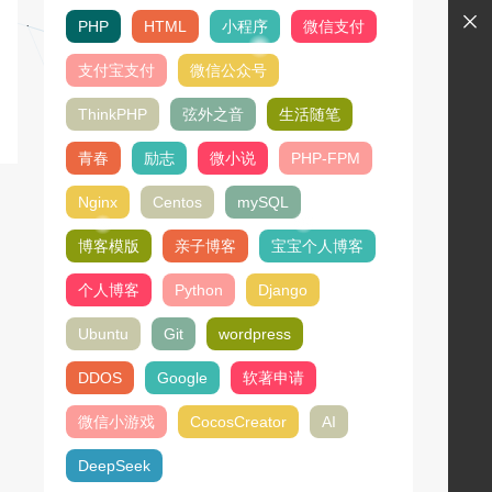
PHP
HTML
小程序
微信支付
支付宝支付
微信公众号
ThinkPHP
弦外之音
生活随笔
青春
励志
微小说
PHP-FPM
Nginx
Centos
mySQL
博客模版
亲子博客
宝宝个人博客
个人博客
Python
Django
Ubuntu
Git
wordpress
DDOS
Google
软著申请
微信小游戏
CocosCreator
AI
DeepSeek