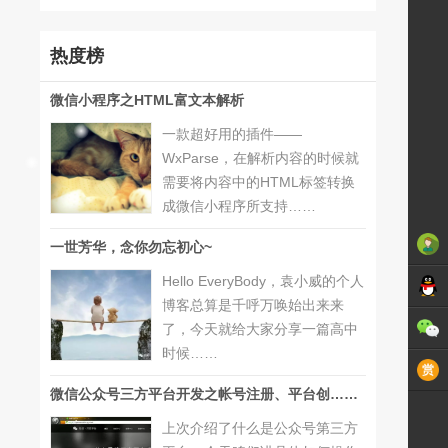
热度榜
微信小程序之HTML富文本解析
一款超好用的插件——
WxParse，在解析内容的时候就
需要将内容中的HTML标签转换
成微信小程序所支持……
一世芳华，念你勿忘初心~
Hello EveryBody，袁小威的个人
博客总算是千呼万唤始出来来
了，今天就给大家分享一篇高中
时候……
微信公众号三方平台开发之帐号注册、平台创……
上次介绍了什么是公众号第三方