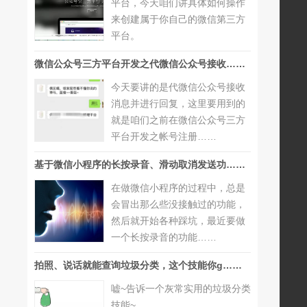
平台，今天咱们讲具体如何操作
来创建属于你自己的微信第三方
平台。
微信公众号三方平台开发之代微信公众号接收……
今天要讲的是代微信公众号接收
消息并进行回复，这里要用到的
就是咱们之前在微信公众号三方
平台开发之帐号注册……
基于微信小程序的长按录音、滑动取消发送功……
在做微信小程序的过程中，总是
会冒出那么些没接触过的功能，
然后就开始各种踩坑，最近要做
一个长按录音的功能……
拍照、说话就能查询垃圾分类，这个技能你g……
嘘~告诉一个灰常实用的垃圾分类
技能~