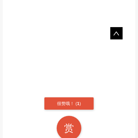
很赞哦！
(
1
)
赏